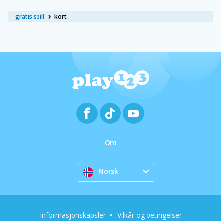
gratis spill
kort
Om
Norsk
Informasjonskapsler
Vilkår og betingelser