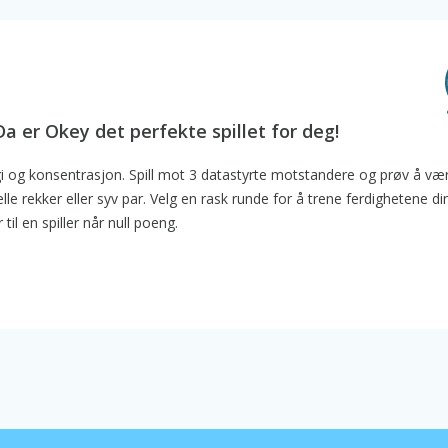
 er Okey det perfekte spillet for deg!
egi og konsentrasjon. Spill mot 3 datastyrte motstandere og prøv å væ
le rekker eller syv par. Velg en rask runde for å trene ferdighetene din
til en spiller når null poeng.