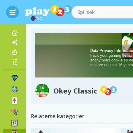
NO
Okey Classic
Relaterte kategorier