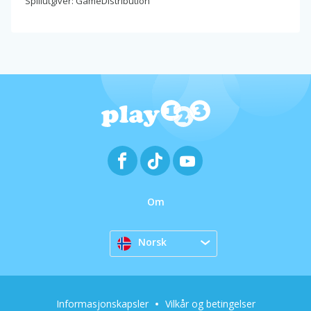
Spillutgiver: GameDistribution
Om
Norsk
Informasjonskapsler
Vilkår og betingelser