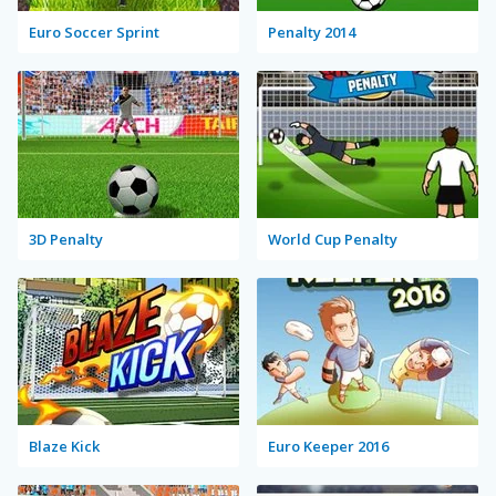
Euro Soccer Sprint
Penalty 2014
3D Penalty
World Cup Penalty
Blaze Kick
Euro Keeper 2016