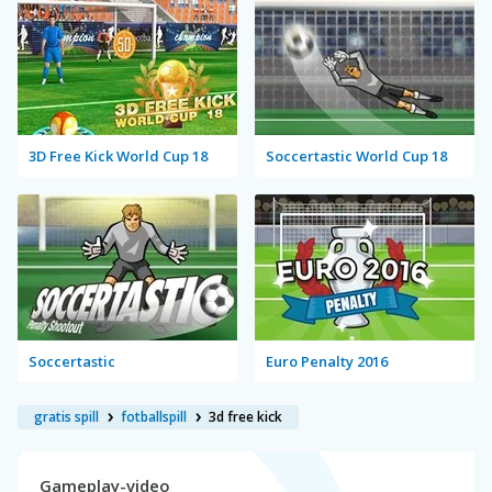
3D Free Kick World Cup 18
Soccertastic World Cup 18
Soccertastic
Euro Penalty 2016
gratis spill
fotballspill
3d free kick
Gameplay-video