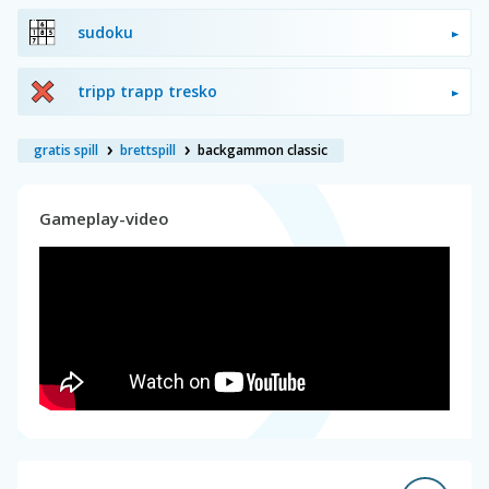
sudoku
tripp trapp tresko
gratis spill
brettspill
backgammon classic
Gameplay-video