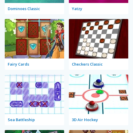
Dominoes Classic
Yatzy
Fairy Cards
Checkers Classic
Sea Battleship
3D Air Hockey