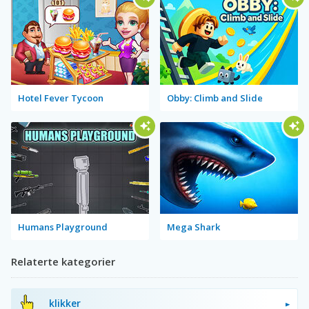
Hotel Fever Tycoon
Obby: Climb and Slide
Humans Playground
Mega Shark
Relaterte kategorier
klikker