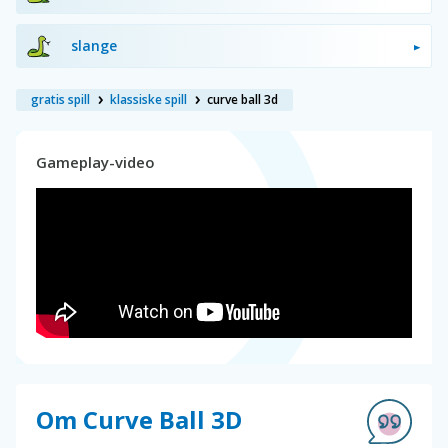
slange
gratis spill
klassiske spill
curve ball 3d
Gameplay-video
Om Curve Ball 3D