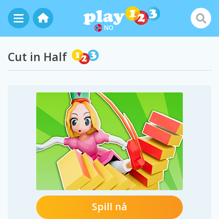
NO
Cut in Half
Spill nå