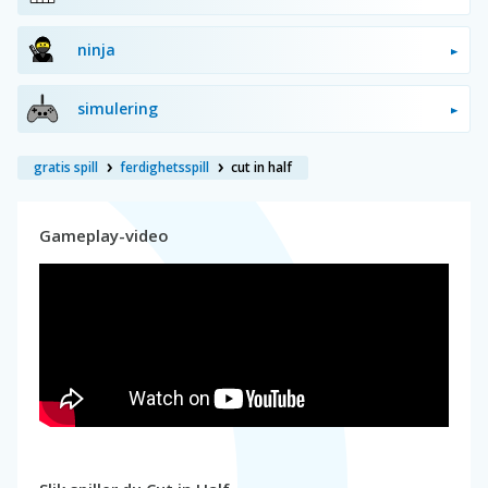
ninja
simulering
gratis spill
ferdighetsspill
cut in half
Gameplay-video