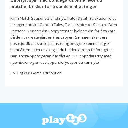
Gåtefylt spill med bondegårdstema hvor du
matcher brikker for å samle innhøstinger
Farm Match Seasons 2 er et nytt match 3 spill fra skaperne av
de legendariske Garden Tales, Forest Match og Solitaire Farm
Seasons. Vennen din Poppy trenger hjelpen din for å ta vare
på den vakreste gården i landsbyen. Sammen skal dere
høste jordbær, samle blomster og beskytte sommerfugler
blant åkrene. Det er viktig at du holder gården fri for ugress!
Den andre oppfølgeren har fått en STOR oppdatering med
nye nivåer og en avslappende lydspor du kan nyte!
Spillutgiver: GameDistribution