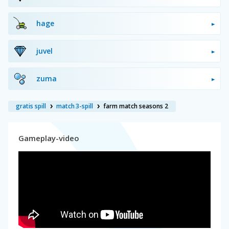
hage
juvel
zuma
gratis spill
match 3-spill
farm match seasons 2
Gameplay-video