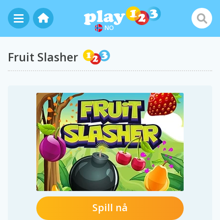
NO
Fruit Slasher
Spill nå