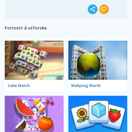
Fortsett å utforske
Cube Match
Mahjong World