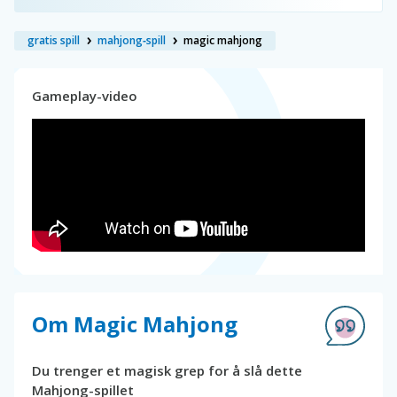
gratis spill
mahjong‑spill
magic mahjong
Gameplay-video
Om Magic Mahjong
Du trenger et magisk grep for å slå dette
Mahjong-spillet