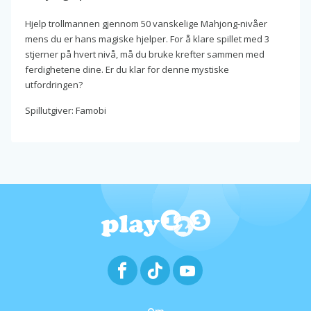
Hjelp trollmannen gjennom 50 vanskelige Mahjong-nivåer
mens du er hans magiske hjelper. For å klare spillet med 3
stjerner på hvert nivå, må du bruke krefter sammen med
ferdighetene dine. Er du klar for denne mystiske
utfordringen?
Spillutgiver: Famobi