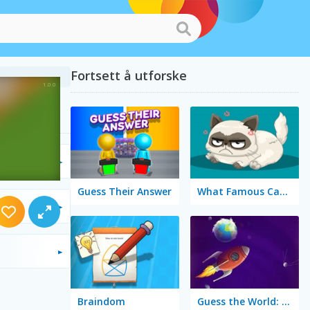
Fortsett å utforske
Guess Their Answer
What Famous Cat Are You
Braindom
Guess the World: Alien Quest