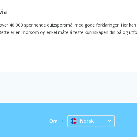
via
g over 40 000 spennende quizspørsmål med gode forklaringer. Her kan 
. Dette er en morsom og enkel måte å teste kunnskapen din på og utf
Norsk
Om