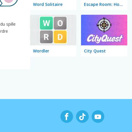
Word Solitaire
Escape Room: Home Escape
du spille
ordre
Wordler
City Quest