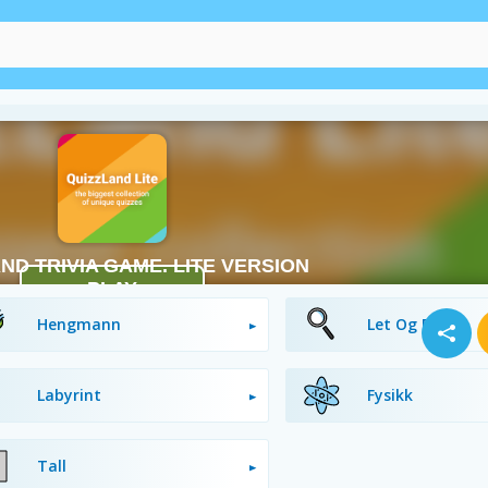
Lærerik
Flukt
Hengmann
Let Og Finn
Labyrint
Fysikk
Tall