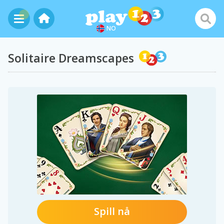
NO
Solitaire Dreamscapes
Spill nå