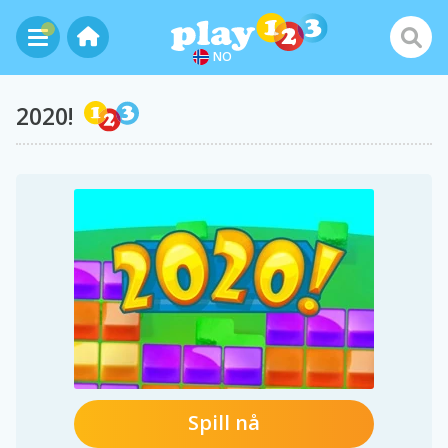
NO
2020!
Spill nå