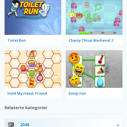
Toilet Run
Chainy Chisai Medieval 2
Hold My Hand, Friend
Emoji Fun
Relaterte kategorier
2048