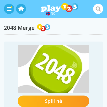
NO
2048 Merge
Spill nå