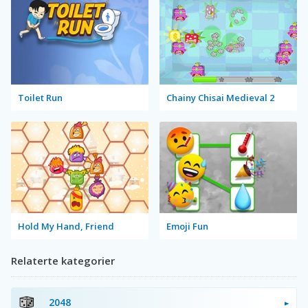
Toilet Run
Chainy Chisai Medieval 2
Hold My Hand, Friend
Emoji Fun
Relaterte kategorier
2048