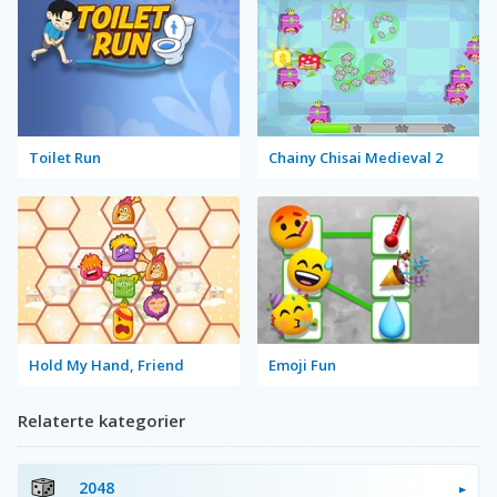
Toilet Run
Chainy Chisai Medieval 2
Hold My Hand, Friend
Emoji Fun
Relaterte kategorier
2048