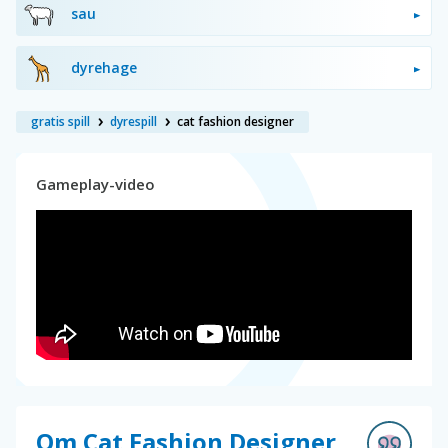
sau
dyrehage
gratis spill
dyrespill
cat fashion designer
Gameplay-video
Om Cat Fashion Designer