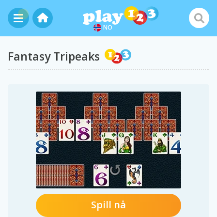
NO
Fantasy Tripeaks
Spill nå