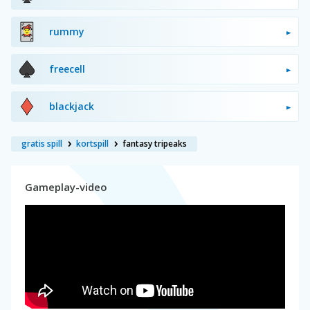
rummy
freecell
blackjack
gratis spill
kortspill
fantasy tripeaks
Gameplay-video