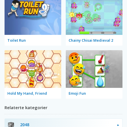
Toilet Run
Chainy Chisai Medieval 2
Hold My Hand, Friend
Emoji Fun
Relaterte kategorier
2048