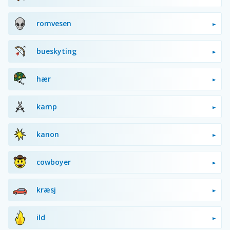
romvesen
bueskyting
hær
kamp
kanon
cowboyer
kræsj
ild