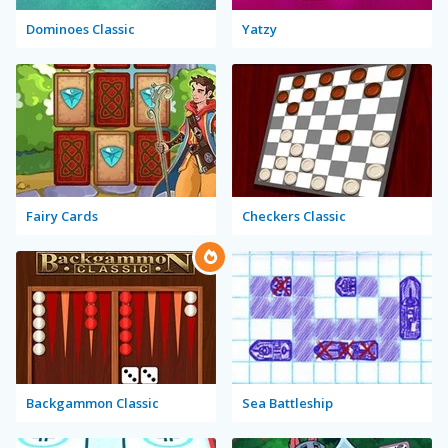
Dominoes Classic
Yatzy
Fairy Cards
Checkers Classic
Backgammon Classic
Sea Battleship