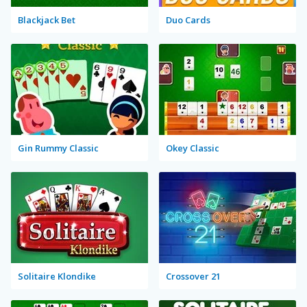
Blackjack Bet
Duo Cards
Gin Rummy Classic
Okey Classic
Solitaire Klondike
Crossover 21