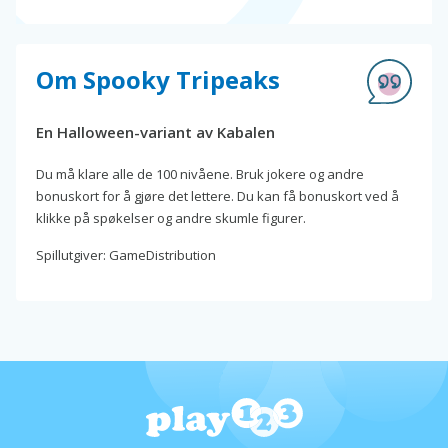
Om Spooky Tripeaks
En Halloween-variant av Kabalen
Du må klare alle de 100 nivåene. Bruk jokere og andre
bonuskort for å gjøre det lettere. Du kan få bonuskort ved å
klikke på spøkelser og andre skumle figurer.
Spillutgiver: GameDistribution