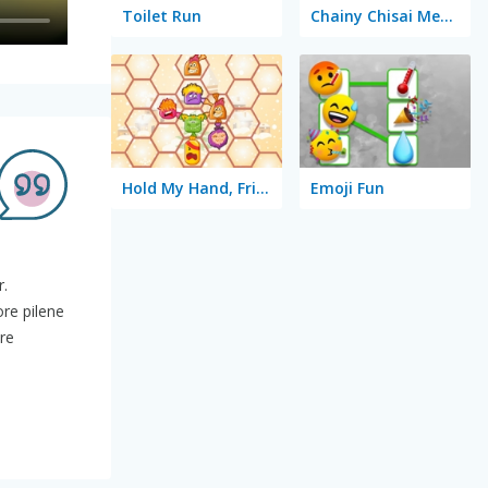
Toilet Run
Chainy Chisai Medieval 2
Hold My Hand, Friend
Emoji Fun
r.
ore pilene
dre