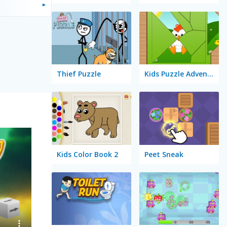
Thief Puzzle
Kids Puzzle Adventure
Kids Color Book 2
Peet Sneak