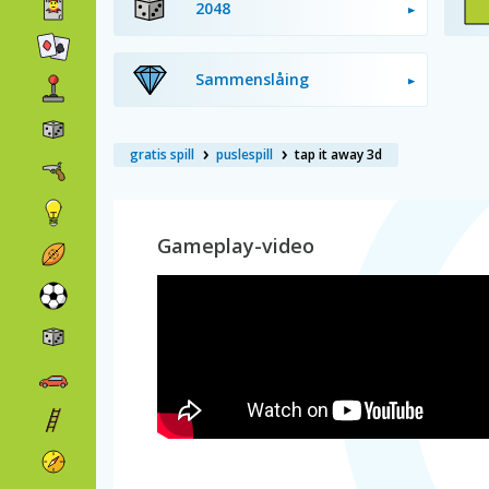
2048
Sammenslåing
gratis spill
puslespill
tap it away 3d
Gameplay-video